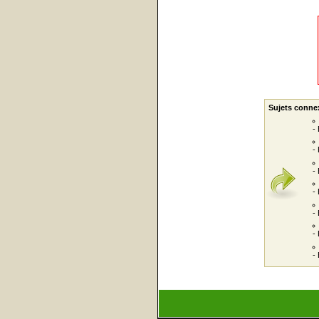
Sujets conne
-
-
-
-
-
-
-