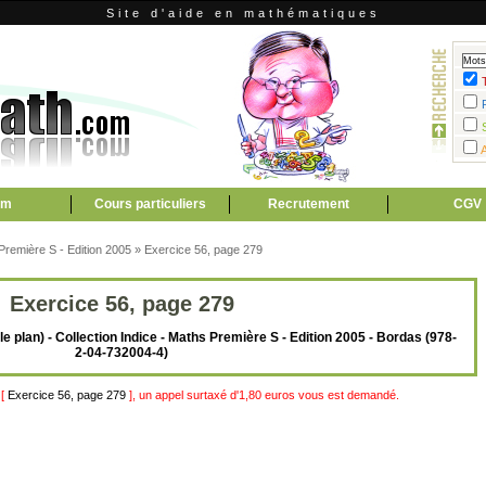
Site d'aide en mathématiques
um
Cours particuliers
Recrutement
CGV
 Première S - Edition 2005
»
Exercice 56, page 279
Exercice 56, page 279
le plan) - Collection Indice - Maths Première S - Edition 2005 - Bordas (978-
2-04-732004-4)
 [
Exercice 56, page 279
], un appel surtaxé d'1,80 euros vous est demandé.