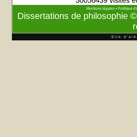
30056439 visites e
Mentions légales
•
Politique d'
Dissertations de philosophie
©
r
Site d'ai