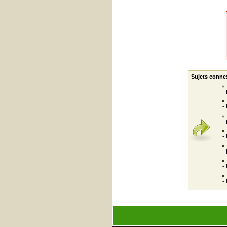
Sujets conne
-
-
-
-
-
-
-