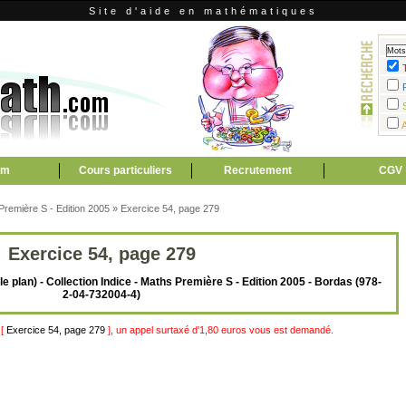
Site d'aide en mathématiques
um
Cours particuliers
Recrutement
CGV
 Première S - Edition 2005
»
Exercice 54, page 279
Exercice 54, page 279
le plan) - Collection Indice - Maths Première S - Edition 2005 - Bordas (978-
2-04-732004-4)
 [
Exercice 54, page 279
], un appel surtaxé d'1,80 euros vous est demandé.