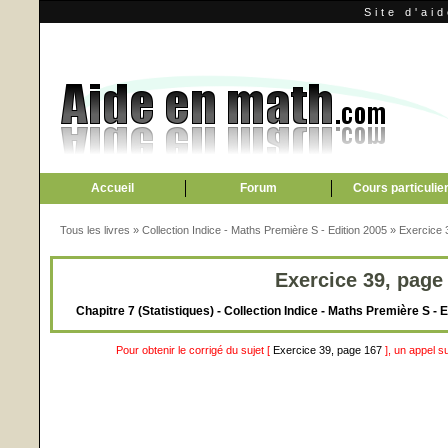
Site d'ai
Accueil
Forum
Cours particulie
Tous les livres
»
Collection Indice - Maths Première S - Edition 2005
»
Exercice 
Exercice 39, page
Chapitre 7 (Statistiques) - Collection Indice - Maths Première S -
Pour obtenir le corrigé du sujet [
Exercice 39, page 167
], un appel s