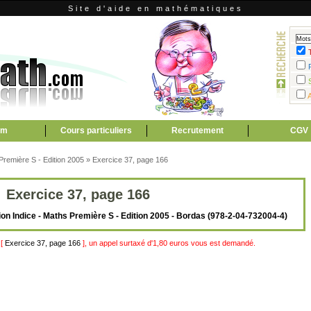
Site d'aide en mathématiques
um
Cours particuliers
Recrutement
CGV
 Première S - Edition 2005
»
Exercice 37, page 166
Exercice 37, page 166
ction Indice - Maths Première S - Edition 2005 - Bordas (978-2-04-732004-4)
 [
Exercice 37, page 166
], un appel surtaxé d'1,80 euros vous est demandé.