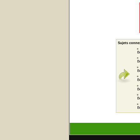
Sujets conne
B
B
B
B
B
B
B