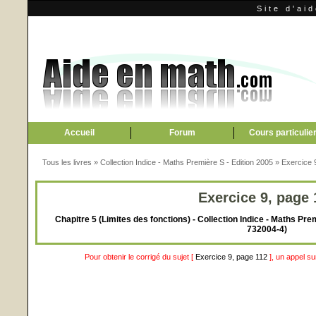
Site d'ai
Accueil
Forum
Cours particulie
Tous les livres
»
Collection Indice - Maths Première S - Edition 2005
»
Exercice 
Exercice 9, page 
Chapitre 5 (Limites des fonctions) - Collection Indice - Maths Pre
732004-4)
Pour obtenir le corrigé du sujet [
Exercice 9, page 112
], un appel s