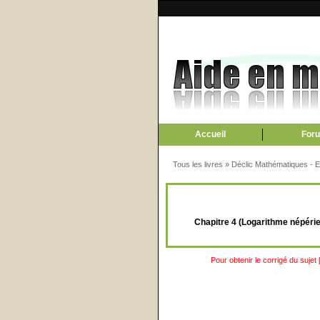
Accueil
For
Tous les livres
»
Déclic Mathématiques - En
Chapitre 4 (Logarithme népérie
Pour obtenir le corrigé du sujet 