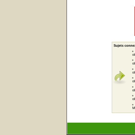
Sujets conne
o
o
o
o
o
o
M