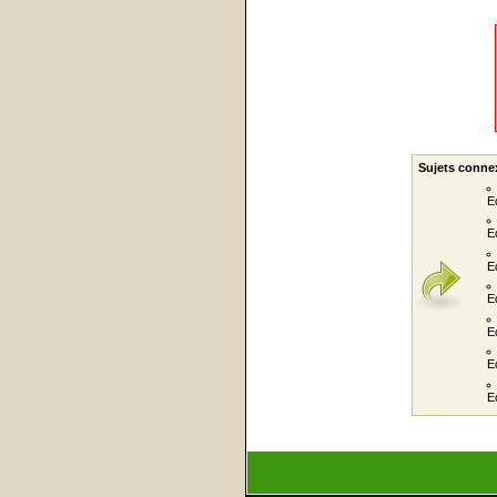
Sujets conne
E
E
E
E
E
E
E