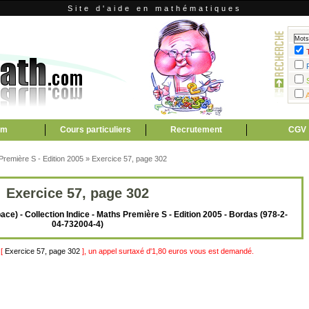
Site d'aide en mathématiques
um
Cours particuliers
Recrutement
CGV
 Première S - Edition 2005
»
Exercice 57, page 302
Exercice 57, page 302
ce) - Collection Indice - Maths Première S - Edition 2005 - Bordas (978-2-
04-732004-4)
 [
Exercice 57, page 302
], un appel surtaxé d'1,80 euros vous est demandé.