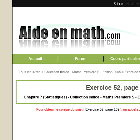
Site d'ai
Accueil
Forum
Cours particulie
Tous les livres
»
Collection Indice - Maths Première S - Edition 2005
»
Exercice 
Exercice 52, page
Chapitre 7 (Statistiques) - Collection Indice - Maths Première S -
Pour obtenir le corrigé du sujet [
Exercice 52, page 169
], un appel s