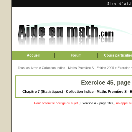
Site d'ai
Accueil
Forum
Cours particulie
Tous les livres
»
Collection Indice - Maths Première S - Edition 2005
»
Exercice 
Exercice 45, page
Chapitre 7 (Statistiques) - Collection Indice - Maths Première S -
Pour obtenir le corrigé du sujet [
Exercice 45, page 168
], un appel s