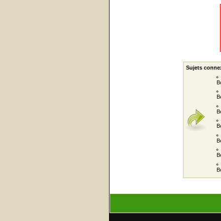
Sujets conne
B
B
B
B
B
B
B