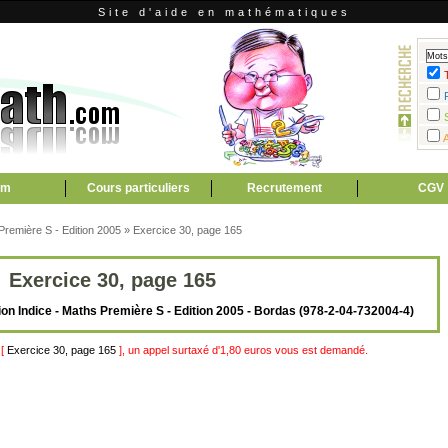
Site d'aide en mathématiques
um
Cours particuliers
Recrutement
CGV
 Première S - Edition 2005
»
Exercice 30, page 165
Exercice 30, page 165
ction Indice - Maths Première S - Edition 2005 - Bordas (978-2-04-732004-4)
 [
Exercice 30, page 165
], un appel surtaxé d'1,80 euros vous est demandé.