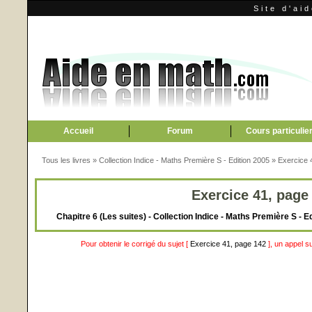
Site d'ai
Accueil
Forum
Cours particulie
Tous les livres
»
Collection Indice - Maths Première S - Edition 2005
»
Exercice 
Exercice 41, page
Chapitre 6 (Les suites) - Collection Indice - Maths Première S - 
Pour obtenir le corrigé du sujet [
Exercice 41, page 142
], un appel s