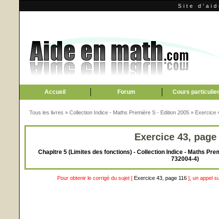
Site d'ai
Accueil
Forum
Cours particulie
Tous les livres
»
Collection Indice - Maths Première S - Edition 2005
»
Exercice 
Exercice 43, page
Chapitre 5 (Limites des fonctions) - Collection Indice - Maths Pre
732004-4)
Pour obtenir le corrigé du sujet [
Exercice 43, page 116
], un appel s