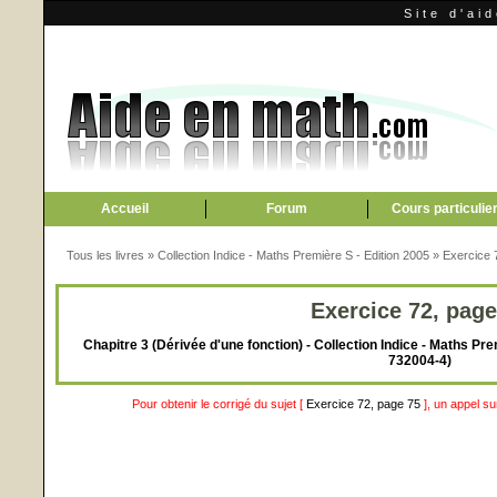
Site d'ai
Accueil
Forum
Cours particulie
Tous les livres
»
Collection Indice - Maths Première S - Edition 2005
»
Exercice 
Exercice 72, page
Chapitre 3 (Dérivée d'une fonction) - Collection Indice - Maths Pre
732004-4)
Pour obtenir le corrigé du sujet [
Exercice 72, page 75
], un appel s