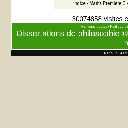
Indice - Maths Première S 
30074858 visites e
Mentions légales
•
Politique d'
Dissertations de philosophie
©
r
Site d'ai