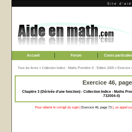
Site d'ai
Accueil
Forum
Cours particulie
Tous les livres
»
Collection Indice - Maths Première S - Edition 2005
»
Exercice 
Exercice 46, page
Chapitre 3 (Dérivée d'une fonction) - Collection Indice - Maths Pre
732004-4)
Pour obtenir le corrigé du sujet [
Exercice 46, page 73
], un appel s