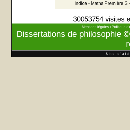
Indice - Maths Première S 
30053754 visites e
Mentions légales
•
Politique d'
Dissertations de philosophie
©
r
Site d'ai