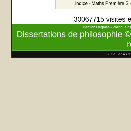
Indice - Maths Première S 
30067715 visites e
Mentions légales
•
Politique d'
Dissertations de philosophie
©
r
Site d'ai