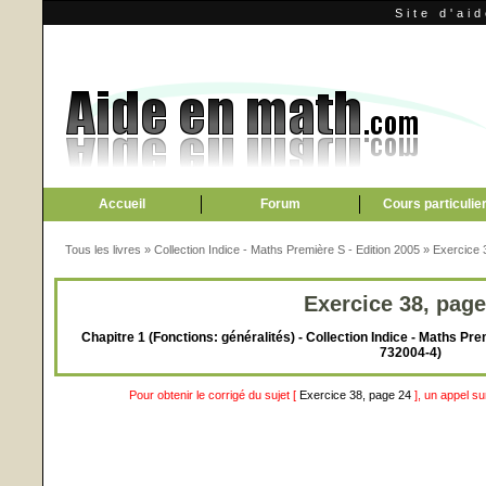
Site d'ai
Accueil
Forum
Cours particulie
Tous les livres
»
Collection Indice - Maths Première S - Edition 2005
»
Exercice 
Exercice 38, page
Chapitre 1 (Fonctions: généralités) - Collection Indice - Maths Pre
732004-4)
Pour obtenir le corrigé du sujet [
Exercice 38, page 24
], un appel s