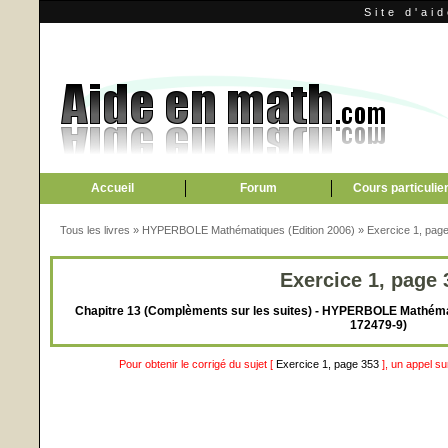
Site d'ai
Accueil
Forum
Cours particulie
Tous les livres
»
HYPERBOLE Mathématiques (Edition 2006)
»
Exercice 1, pag
Exercice 1, page 
Chapitre 13 (Complèments sur les suites) - HYPERBOLE Mathémati
172479-9)
Pour obtenir le corrigé du sujet [
Exercice 1, page 353
], un appel s