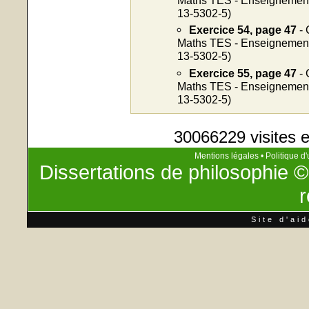
13-5302-5)
Exercice 54, page 47
- 
Maths TES - Enseignement o
13-5302-5)
Exercice 55, page 47
- 
Maths TES - Enseignement o
13-5302-5)
30066229 visites e
Mentions légales
•
Politique d'
Dissertations de philosophie
©
r
Site d'ai